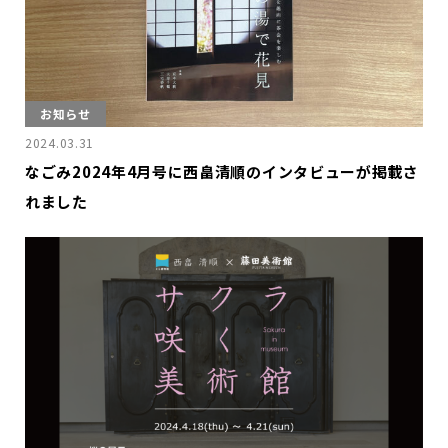
お
知
ら
せ
ポ
ー
ト
フ
ォ
リ
オ
お知らせ
お
問
い
合
わ
せ
2024.03.31
なごみ2024年4月号に西畠清順のインタビューが掲載さ
Follow us
れました
JP
EN