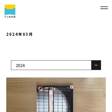
2024年03月
そ
ら
植
物
園
に
つ
い
て
そ
ら
植
物
園
に
つ
い
て
会
社
概
要
事
業
内
容
代
表
・
西
畠
清
順
に
つ
い
て
実
績
紹
介
そ
ら
植
物
園
の
取
り
組
み
採
用
情
報
サ
ス
テ
ィ
ナ
ビ
リ
テ
ィ
よ
く
あ
る
質
問
求
人
情
報