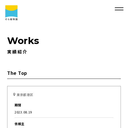
Works
実績紹介
そ
ら
植
物
園
に
つ
い
て
そ
ら
植
物
園
に
つ
い
て
会
社
概
要
事
業
内
容
The Top
代
表
・
西
畠
清
順
に
つ
い
て
実
績
紹
介
東京都港区
そ
ら
植
物
園
の
取
り
組
み
採
用
情
報
期間
サ
ス
テ
ィ
ナ
ビ
リ
テ
ィ
よ
く
あ
る
質
問
2023.08.19
求
人
情
報
依頼主