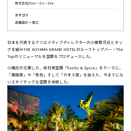
株式会社Plan・Do・See
お
知
ら
せ
カテゴリ
造園設計＋施工
ポ
ー
ト
フ
ォ
リ
オ
お
問
い
合
わ
せ
日本を代表するクリエイティブディレクターの小橋賢児氏とタッ
グを組みTHE AOYAMA GRAND HOTELのルーフトップバー・The
Topのリニューアルを空間をプロデュースした。
Follow us
小橋氏の立案した、非日常空間「Exotic & Spice」をテーマに、
JP
EN
「異国感」や「色気」そして「カオス感」を加えた、今までにな
いエキゾチックな空間を体現した。