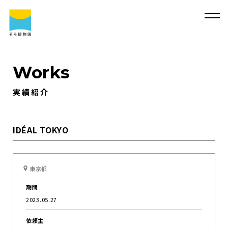
Works
実績紹介
そ
ら
植
物
園
に
つ
い
て
そ
ら
植
物
園
に
つ
い
て
会
社
概
要
事
業
内
容
IDÉAL TOKYO
代
表
・
西
畠
清
順
に
つ
い
て
実
績
紹
介
東京都
そ
ら
植
物
園
の
取
り
組
み
採
用
情
報
期間
サ
ス
テ
ィ
ナ
ビ
リ
テ
ィ
よ
く
あ
る
質
問
2023.05.27
求
人
情
報
依頼主