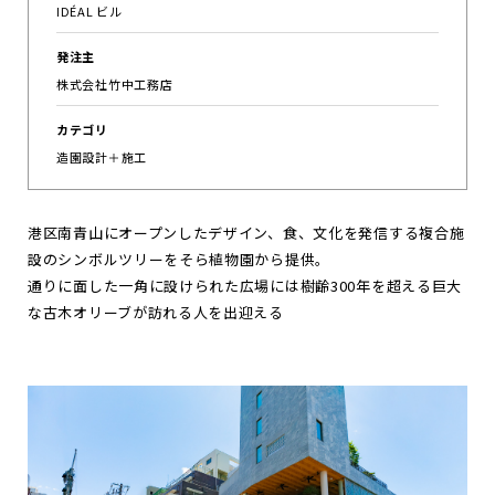
IDÉAL ビル
お
知
ら
せ
発注主
株式会社竹中工務店
ポ
ー
ト
フ
ォ
リ
オ
カテゴリ
お
問
い
合
わ
せ
造園設計＋施工
Follow us
港区南青山にオープンしたデザイン、食、文化を発信する複合施
JP
EN
設のシンボルツリーをそら植物園から提供。
通りに面した一角に設けられた広場には樹齢300年を超える巨大
な古木オリーブが訪れる人を出迎える