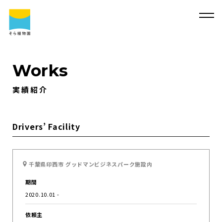
Works
実績紹介
そ
ら
植
物
園
に
つ
い
て
そ
ら
植
物
園
に
つ
い
て
会
社
概
要
事
業
内
容
Drivers’ Facility
代
表
・
西
畠
清
順
に
つ
い
て
実
績
紹
介
千葉県印西市 グッドマンビジネスパーク施設内
そ
ら
植
物
園
の
取
り
組
み
採
用
情
報
期間
サ
ス
テ
ィ
ナ
ビ
リ
テ
ィ
よ
く
あ
る
質
問
2020.10.01 -
求
人
情
報
依頼主