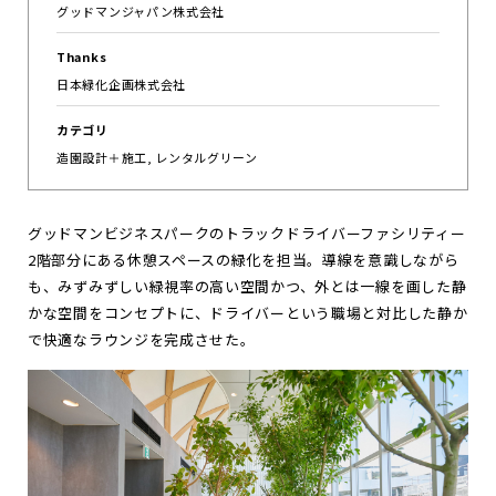
グッドマンジャパン株式会社
お
知
ら
せ
Thanks
日本緑化企画株式会社
ポ
ー
ト
フ
ォ
リ
オ
カテゴリ
お
問
い
合
わ
せ
造園設計＋施工, レンタルグリーン
Follow us
グッドマンビジネスパークのトラックドライバーファシリティー
JP
EN
2階部分にある休憩スペースの緑化を担当。導線を意識しながら
も、みずみずしい緑視率の高い空間かつ、外とは一線を画した静
かな空間をコンセプトに、ドライバーという職場と対比した静か
で快適なラウンジを完成させた。