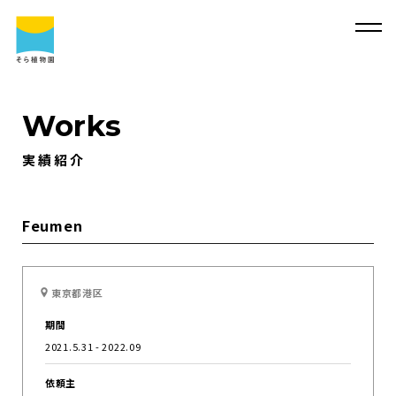
Works
実績紹介
そ
ら
植
物
園
に
つ
い
て
そ
ら
植
物
園
に
つ
い
て
会
社
概
要
事
業
内
容
Feumen
代
表
・
西
畠
清
順
に
つ
い
て
実
績
紹
介
東京都港区
そ
ら
植
物
園
の
取
り
組
み
採
用
情
報
期間
サ
ス
テ
ィ
ナ
ビ
リ
テ
ィ
よ
く
あ
る
質
問
2021.5.31 - 2022.09
求
人
情
報
依頼主