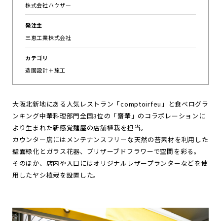
株式会社ハウザー
お
知
ら
せ
発注主
三恵工業株式会社
ポ
ー
ト
フ
ォ
リ
オ
カテゴリ
お
問
い
合
わ
せ
造園設計＋施工
Follow us
大阪北新地にある人気レストラン「comptoirfeu」と食べログラ
JP
EN
ンキング中華料理部門全国3位の「齋華」のコラボレーションに
より生まれた新感覚麺屋の店舗植栽を担当。
カウンター席にはメンテナンスフリーな天然の苔素材を利用した
壁面緑化とガラス花器、プリザーブドフラワーで空間を彩る。
そのほか、店内や入口にはオリジナルレザープランターなどを使
用したヤシ植栽を設置した。