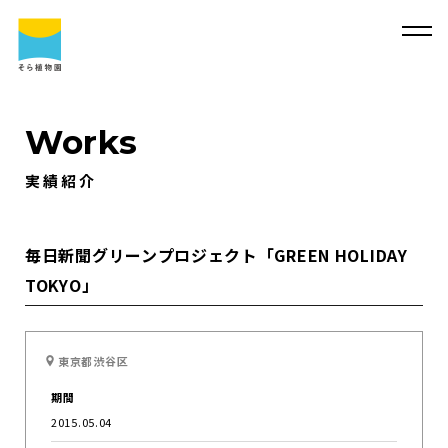
Works
実績紹介
そ
ら
植
物
園
に
つ
い
て
そ
ら
植
物
園
に
つ
い
て
会
社
概
要
事
業
内
容
毎日新聞グリーンプロジェクト「GREEN HOLIDAY
TOKYO」
代
表
・
西
畠
清
順
に
つ
い
て
実
績
紹
介
そ
ら
植
物
園
の
取
り
組
み
採
用
情
報
東京都渋谷区
サ
ス
テ
ィ
ナ
ビ
リ
テ
ィ
よ
く
あ
る
質
問
期間
2015.05.04
求
人
情
報