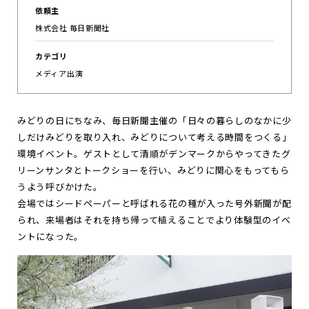
依頼主
お
知
ら
せ
株式会社 毎日新聞社
ポ
ー
ト
フ
ォ
リ
オ
カテゴリ
メディア出演
お
問
い
合
わ
せ
みどりの日にちなみ、毎日新聞主催の「日々の暮らしのなかに少
Follow us
しだけみどりを取り入れ、みどりについて考える時間をつくる」
環境イベント。ゲストとして清順がデンマークからやってきたグ
JP
EN
リーンサンタとトークショーを行い、みどりに関心をもってもら
うよう呼びかけた。
会場ではシードペーパーと呼ばれる花の種が入った号外新聞が配
られ、来場者はそれを持ち帰って植えることでより体験型のイベ
ントになった。