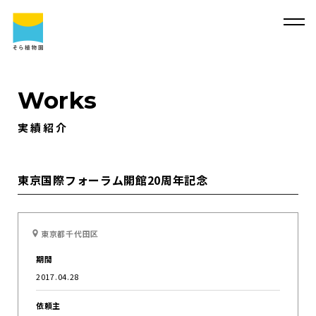
Works
実績紹介
そ
ら
植
物
園
に
つ
い
て
そ
ら
植
物
園
に
つ
い
て
会
社
概
要
事
業
内
容
東京国際フォーラム開館20周年記念
代
表
・
西
畠
清
順
に
つ
い
て
実
績
紹
介
東京都千代田区
そ
ら
植
物
園
の
取
り
組
み
採
用
情
報
期間
サ
ス
テ
ィ
ナ
ビ
リ
テ
ィ
よ
く
あ
る
質
問
2017.04.28
求
人
情
報
依頼主