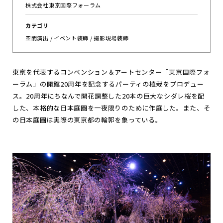
株式会社東京国際フォーラム
お
知
ら
せ
カテゴリ
空間演出 / イベント装飾 / 撮影現場装飾
ポ
ー
ト
フ
ォ
リ
オ
お
問
い
合
わ
せ
東京を代表するコンベンション＆アートセンター「東京国際フォ
ーラム」の開館20周年を記念するパーティの植栽をプロデュー
ス。20周年にちなんで開花調整した20本の巨大なシダレ桜を配
Follow us
した、本格的な日本庭園を一夜限りのために作庭した。また、そ
JP
EN
の日本庭園は実際の東京都の輪郭を象っている。