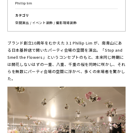
Phillip lim
お
知
ら
せ
カテゴリ
空間演出 / イベント装飾 / 撮影現場装飾
ポ
ー
ト
フ
ォ
リ
オ
お
問
い
合
わ
せ
ブランド創立10周年をむかえた 3.1 Phillip Lim が、南青山にあ
る日本基幹店で開いたパーティ会場の空間を演出。「Stop and
Smell the Flowers」というコンセプトのもと、本来同じ時期に
Follow us
は開花しないはずの一重、八重、千重の桜を同時に咲かし、それ
JP
EN
らを無数にパーティ会場の空間に浮かべ、多くの来場者を驚かし
た。