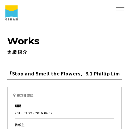
Works
実績紹介
そ
ら
植
物
園
に
つ
い
て
そ
ら
植
物
園
に
つ
い
て
会
社
概
要
事
業
内
容
「Stop and Smell the Flowers」3.1 Phillip Lim
代
表
・
西
畠
清
順
に
つ
い
て
実
績
紹
介
東京都港区
そ
ら
植
物
園
の
取
り
組
み
採
用
情
報
期間
サ
ス
テ
ィ
ナ
ビ
リ
テ
ィ
よ
く
あ
る
質
問
2016.03.29 - 2016.04.12
求
人
情
報
依頼主