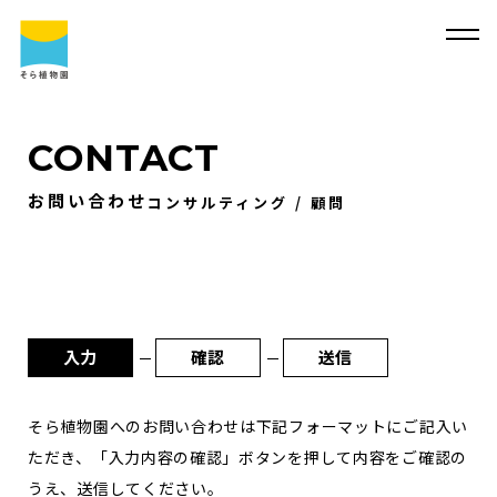
CONTACT
お問い合わせ
コンサルティング / 顧問
そ
ら
植
物
園
に
つ
い
て
そ
ら
植
物
園
に
つ
い
て
会
社
概
要
事
業
内
容
代
表
・
西
畠
清
順
に
つ
い
て
実
績
紹
介
入力
確認
送信
そ
ら
植
物
園
の
取
り
組
み
採
用
情
報
サ
ス
テ
ィ
ナ
ビ
リ
テ
ィ
よ
そら植物園へのお問い合わせは下記フォーマットにご記入い
く
あ
る
質
問
ただき、「入力内容の確認」ボタンを押して内容をご確認の
求
人
情
報
うえ、送信してください。