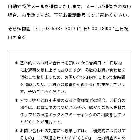
自動で受付メールを送信いたします。メールが送信されない
お
知
ら
せ
場合、お手数ですが、下記お電話番号までご連絡ください。
ポ
ー
ト
フ
ォ
リ
オ
そら植物園 TEL : 03-6383-3017 (平日9:00-18:00 *土日祝
日を除く)
お
問
い
合
わ
せ
Follow us
基本的にはお問い合わせを頂いてから営業日1〜3日以内
にお返事を差し上げておりますが、多数のお問い合わせを
JP
EN
頂戴しておりますため、お問い合わせ内容によってお時間
を頂戴したり、ご対応の順番が前後する可能性がございま
す。予めご了承ください。
すでに弊社と取引実績のある企業様などの場合、ご紹介の
場合は、お電話でのお問い合わせや、繋がりのある弊社ス
タッフとの直接キックオフミーティングのご相談をしてい
ただくことが可能です。
お問い合わせの対応につきましては、「優先的にお受けす
るもの」「ご辞退させていただくもの」「社内精査のため