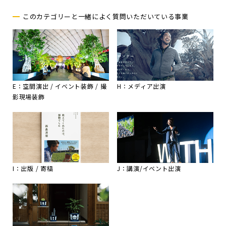
このカテゴリーと一緒によく質問いただいている事業
E：空間演出 / イベント装飾 / 撮
H：メディア出演
影現場装飾
I：出版 / 寄稿
J：講演/イベント出演