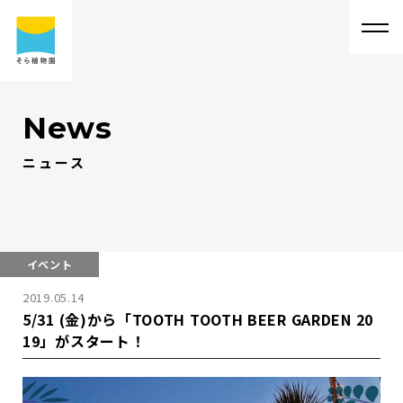
News
ニュース
そ
ら
植
物
園
に
つ
い
て
そ
ら
植
物
園
に
つ
い
て
会
社
概
要
事
業
内
容
代
表
・
西
畠
清
順
に
つ
い
て
実
績
紹
介
イベント
2019.05.14
そ
ら
植
物
園
の
取
り
組
み
採
用
情
報
5/31 (金)から「TOOTH TOOTH BEER GARDEN 20
19」がスタート！
サ
ス
テ
ィ
ナ
ビ
リ
テ
ィ
よ
く
あ
る
質
問
求
人
情
報