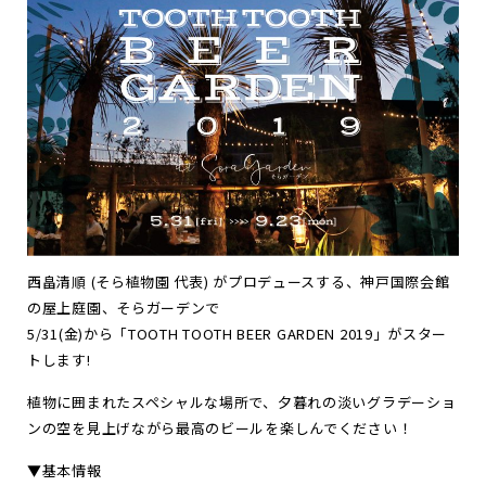
お
知
ら
せ
ポ
ー
ト
フ
ォ
リ
オ
お
問
い
合
わ
せ
Follow us
JP
EN
西畠清順 (そら植物園 代表) がプロデュースする、神戸国際会館
の屋上庭園、そらガーデンで
5/31(金)から「TOOTH TOOTH BEER GARDEN 2019」がスター
トします!
植物に囲まれたスペシャルな場所で、夕暮れの淡いグラデーショ
ンの空を見上げながら最高のビールを楽しんでください！
▼基本情報