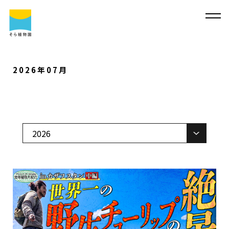
2026年07月
そ
ら
植
物
園
に
つ
い
て
そ
ら
植
物
園
に
つ
い
て
会
社
概
要
事
業
内
容
代
表
・
西
畠
清
順
に
つ
い
て
実
績
紹
介
そ
ら
植
物
園
の
取
り
組
み
採
用
情
報
サ
ス
テ
ィ
ナ
ビ
リ
テ
ィ
よ
く
あ
る
質
問
求
人
情
報