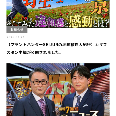
お
知
ら
せ
ポ
ー
ト
フ
ォ
リ
オ
お知らせ
お
問
い
合
わ
せ
2026.07.27
【プラントハンターSEIJUNの地球植物大紀行】カザフ
Follow us
スタン中編が公開されました。
JP
EN