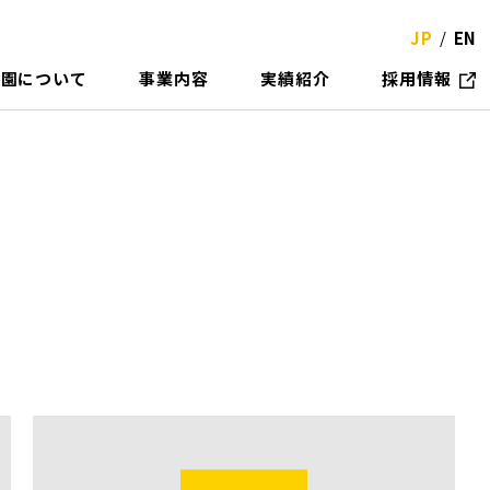
JP
EN
物
園
に
つ
い
て
事
業
内
容
実
績
紹
介
採
用
情
報
概要
設計
代表・西畠清順について
造園設計＋施工
ルグリーン
植栽管理
 寄稿
講演 / イベント出演
他