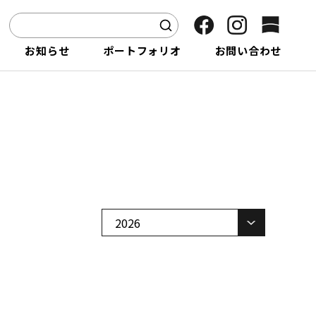
お
知
ら
せ
ポ
ー
ト
フ
ォ
リ
オ
お
問
い
合
わ
せ
TOP
2026年02月
そら植物園の取り組み
植物卸販売 / プロダクト供給
植物引き取り
商品開発