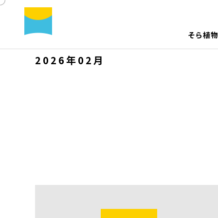
そ
ら
植
2026年02月
そら植物園について
プロジェクト プロデュース /
会社
造園
ディレクション / アドバイザリー
サスティナビリティ
空間演出 / イベント装飾 / 撮影現場装飾
レンタ
メディア出演
出版 /
コンサルティング / 顧問
その