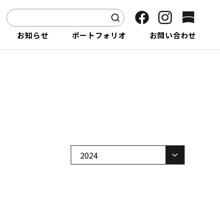
お
知
ら
せ
ポ
ー
ト
フ
ォ
リ
オ
お
問
い
合
わ
せ
TOP
2024年05月
そら植物園の取り組み
植物卸販売 / プロダクト供給
植物引き取り
商品開発