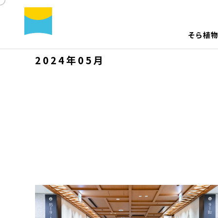
そ
ら
植
2024年05月
そら植物園について
プロジェクト プロデュース /
会社
造園
ディレクション / アドバイザリー
サスティナビリティ
空間演出 / イベント装飾 / 撮影現場装飾
レンタ
メディア出演
出版 /
コンサルティング / 顧問
その