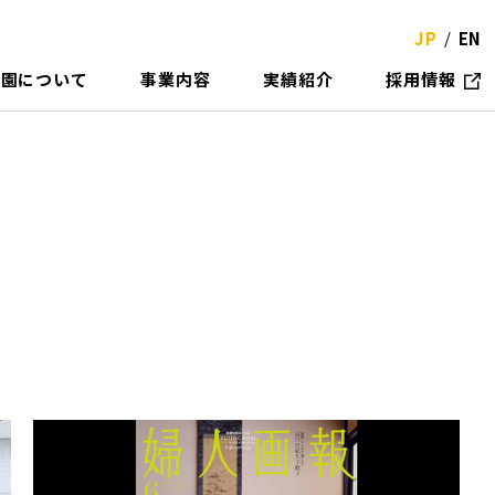
JP
EN
物
園
に
つ
い
て
事
業
内
容
実
績
紹
介
採
用
情
報
概要
設計
代表・西畠清順について
造園設計＋施工
ルグリーン
植栽管理
 寄稿
講演 / イベント出演
他