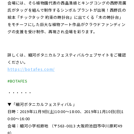
会場には、そら植物園代表の西畠清順とキングコングの西野亮廣
氏がタッグを組んで制作するシンボルプラントが出現！西野氏の
絵本『チックタック 約束の時計台』に出てくる「木の時計台」
をモチーフにした巨大な植物アート作品がクラウドファンディン
グの支援を受け制作、再現され会場を彩ります。
詳しくは、細河ボタニカルフェスティバルウェブサイトをご確認
ください。
https://botafes.com/
#BOTAFES
・・・・・・
▼「細河ボタニカルフェスティバル」
日時：2019年11月9日(土)10:00〜18:00、2019年11月10日(日)1
0:00〜16:00
会場：細河小学校跡地 （〒563-0013 大阪府池田市中川原町49
8）