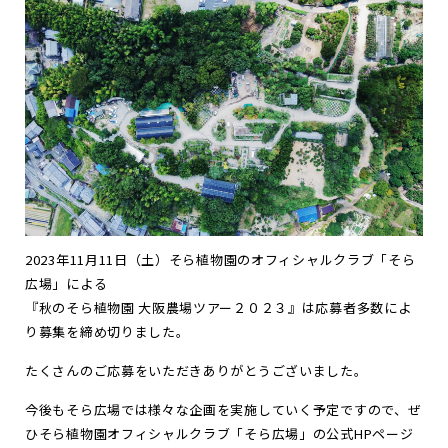
お
知
ら
せ
ポ
ー
ト
フ
ォ
リ
オ
お
問
い
合
わ
せ
Follow us
JP
EN
2023年11月11日（土）そら植物園のオフィシャルクラブ「そら
広場」による
『秋のそら植物園 大阪農場ツアー２０２３』は応募者多数によ
り募集を締め切りました。
たくさんのご応募をいただきありがとうございました。
今後もそら広場では様々な企画を実施していく予定ですので、ぜ
ひそら植物園オフィシャルクラブ「そら広場」の公式HPページ