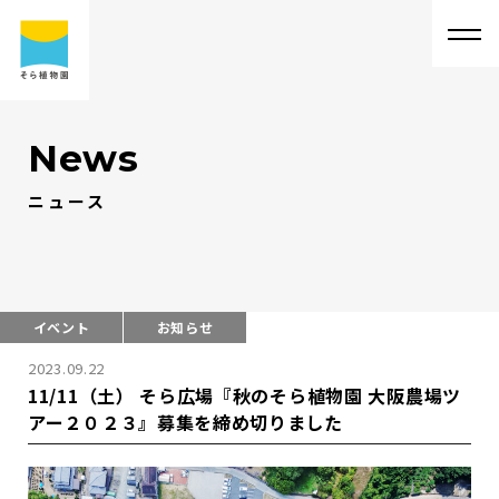
News
ニュース
そ
ら
植
物
園
に
つ
い
て
そ
ら
植
物
園
に
つ
い
て
会
社
概
要
事
業
内
容
代
表
・
西
畠
清
順
に
つ
い
て
実
績
紹
介
イベント
お知らせ
2023.09.22
そ
ら
植
物
園
の
取
り
組
み
採
用
情
報
11/11（土） そら広場『秋のそら植物園 大阪農場ツ
アー２０２３』募集を締め切りました
サ
ス
テ
ィ
ナ
ビ
リ
テ
ィ
よ
く
あ
る
質
問
求
人
情
報