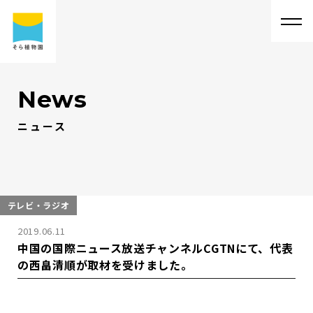
News
ニュース
そ
ら
植
物
園
に
つ
い
て
そ
ら
植
物
園
に
つ
い
て
会
社
概
要
事
業
内
容
代
表
・
西
畠
清
順
に
つ
い
て
実
績
紹
介
テレビ・ラジオ
2019.06.11
そ
ら
植
物
園
の
取
り
組
み
採
用
情
報
中国の国際ニュース放送チャンネルCGTNにて、代表
の西畠清順が取材を受けました。
サ
ス
テ
ィ
ナ
ビ
リ
テ
ィ
よ
く
あ
る
質
問
求
人
情
報