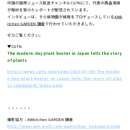
中国の国際ニュース放送チャンネルCGTNにて、代表の西畠清順
お
知
ら
せ
が取材を受けたレポートが配信されています。
インタビューは、そら植物園が植栽をプロデュースしている
AWk
ポ
ー
ト
フ
ォ
リ
オ
itchen GARDEN 鎌倉
で行わせていただきました。
ぜひご覧ください。
お
問
い
合
わ
せ
▼CGTN
The modern-day plant hunter in Japan tells the story
Follow us
of plants
JP
EN
https://news.cgtn.com/news/2019-07-08/The-moder
n-day-plant-hunter-in-Japan-tells-the-story-of-plan
ts-Ialp6gSpdC/index.html
・・・・・・
撮影協力：AWkitchen GARDEN 鎌倉
http://www.eat-walk.com/awkitchen_kamakura/inde