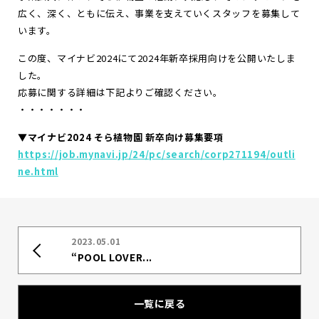
広く、深く、ともに伝え、事業を支えていくスタッフを募集して
お
知
ら
せ
います。
ポ
ー
ト
フ
ォ
リ
オ
この度、マイナビ2024にて2024年新卒採用向けを公開いたしま
した。
お
問
い
合
わ
せ
応募に関する詳細は下記よりご確認ください。
・・・・・・・
▼マイナビ2024 そら植物園 新卒向け募集要項
Follow us
https://job.mynavi.jp/24/pc/search/corp271194/outli
JP
EN
ne.html
2023.05.01
“POOL LOVER...
一覧に戻る