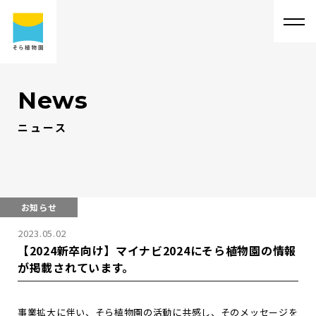
News
ニュース
そ
ら
植
物
園
に
つ
い
て
そ
ら
植
物
園
に
つ
い
て
会
社
概
要
事
業
内
容
代
表
・
西
畠
清
順
に
つ
い
て
実
績
紹
介
お知らせ
2023.05.02
そ
ら
植
物
園
の
取
り
組
み
採
用
情
報
【2024新卒向け】マイナビ2024にそら植物園の情報
が掲載されています。
サ
ス
テ
ィ
ナ
ビ
リ
テ
ィ
よ
く
あ
る
質
問
求
人
情
報
事業拡大に伴い、そら植物園の活動に共感し、そのメッセージを