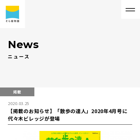
News
ニュース
そ
ら
植
物
園
に
つ
い
て
そ
ら
植
物
園
に
つ
い
て
会
社
概
要
事
業
内
容
代
表
・
西
畠
清
順
に
つ
い
て
実
績
紹
介
掲載
2020.03.25
そ
ら
植
物
園
の
取
り
組
み
採
用
情
報
【掲載のお知らせ】「散歩の達人」2020年4月号に
代々木ビレッジが登場
サ
ス
テ
ィ
ナ
ビ
リ
テ
ィ
よ
く
あ
る
質
問
求
人
情
報