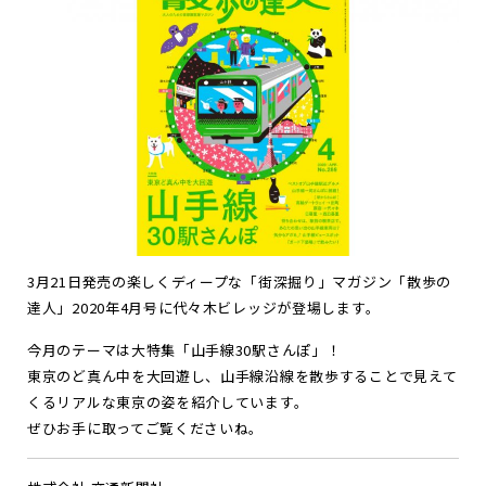
お
知
ら
せ
ポ
ー
ト
フ
ォ
リ
オ
お
問
い
合
わ
せ
Follow us
JP
EN
3月21日発売の楽しくディープな「街深掘り」マガジン「散歩の
達人」2020年4月号に代々木ビレッジが登場します。
今月のテーマは大特集「山手線30駅さんぽ」！
東京のど真ん中を大回遊し、山手線沿線を散歩することで見えて
くるリアルな東京の姿を紹介しています。
ぜひお手に取ってご覧くださいね。